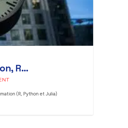
hon, R…
ENT
ation (R, Python et Julia)