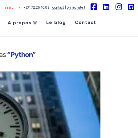
+33.1.72.25.40.82 |
contact
|
on recrute !
ENG
FR
Facebook
LinkedIn
Inst
G
Le blog
Contact
A propos
 as
“Python”