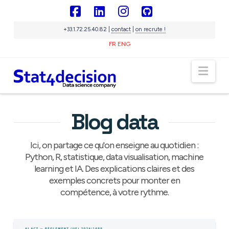
Panneau de gestion des cookies
Facebook
LinkedIn
Instagram
GitHub
+33.1.72.25.40.82 |
contact
|
on recrute !
FR
ENG
Nav
Sigma
IA souveraine
En ligne
Blog data
Ici, on partage ce qu'on enseigne au quotidien :
Python, R, statistique, data visualisation, machine
learning et IA. Des explications claires et des
exemples concrets pour monter en
compétence, à votre rythme.