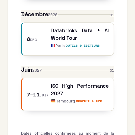
Décembre
2026
01
Databricks Data + AI
8
World Tour
DÉC
Paris
·
OUTILS & ÉDITEURS
Juin
2027
01
ISC High Performance
7–11
2027
JUIN
Hambourg
·
COMPUTE & HPC
Dates officielles confirmées au moment de la