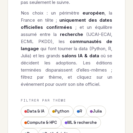
pas seulement le suivre.
Nos choix : un périmètre
européen
, la
France en tête ;
uniquement des dates
officielles confirmées
; et un équilibre
assumé entre la
recherche
(IJCAI-ECAI,
ECML PKDD), les
communautés de
langage
qui font tourner la data (Python, R,
Julia) et les grands
salons IA & data
où se
décident les adoptions. Les éditions
terminées disparaissent d’elles-mêmes ;
filtrez par thème, et cliquez sur un
événement pour ouvrir son site officiel.
FILTRER PAR THÈME
Data & IA
Python
R
Julia
Compute & HPC
ML & recherche