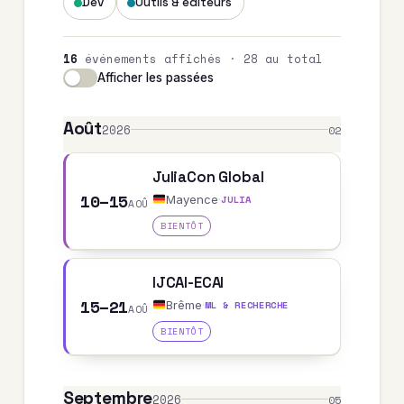
Dev
Outils & éditeurs
16
événements affichés · 28 au total
Afficher les passées
Août
2026
02
JuliaCon Global
10–15
Mayence
·
JULIA
AOÛ
BIENTÔT
IJCAI-ECAI
15–21
Brême
·
ML & RECHERCHE
AOÛ
BIENTÔT
Septembre
2026
05