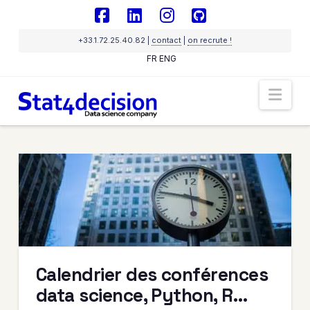
Panneau de gestion des cookies
Facebook
LinkedIn
Instagram
GitHub
+33.1.72.25.40.82 |
contact
|
on recrute !
FR
ENG
Nav
Sigma
IA souveraine
En ligne
Calendrier des conférences
data science, Python, R…