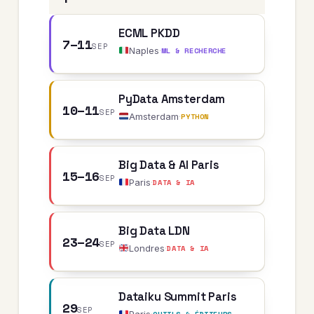
ECML PKDD
7–11
SEP
Naples
·
ML & RECHERCHE
PyData Amsterdam
10–11
SEP
Amsterdam
·
PYTHON
Big Data & AI Paris
15–16
SEP
Paris
·
DATA & IA
Big Data LDN
23–24
SEP
Londres
·
DATA & IA
Dataiku Summit Paris
29
SEP
Paris
·
OUTILS & ÉDITEURS