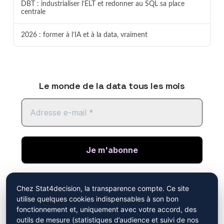
DBT : industrialiser l’ELT et redonner au SQL sa place
centrale
2026 : former à l’IA et à la data, vraiment
Le monde de la data tous les mois
En cliquant sur "je m'abonne", vous acceptez
Chez Stat4decision, la transparence compte. Ce site
de recevoir notre newsletter. Vous avez pris
utilise quelques cookies indispensables à son bon
connaissance de notre
politique de
fonctionnement et, uniquement avec votre accord, des
confidentialité
.
outils de mesure (statistiques d’audience et suivi de nos