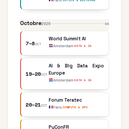
Octobre
2026
04
World Summit AI
7–8
OCT
Amsterdam
·
DATA & IA
AI & Big Data Expo
19–20
Europe
OCT
Amsterdam
·
DATA & IA
Forum Teratec
20–21
OCT
Paris
·
COMPUTE & HPC
PyConFR