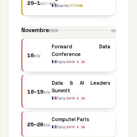
29–1
OCT–NOV
Biarritz
·
PYTHON
Novembre
2026
03
Forward Data
16
Conference
NOV
Paris
·
DATA & IA
Data & AI Leaders
18–19
Summit
NOV
Paris
·
DATA & IA
Compute! Paris
25–26
NOV
Paris
·
DATA & IA