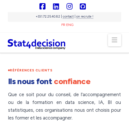
Panneau de gestion des cookies
Facebook
LinkedIn
Instagram
GitHub
+33.1.72.25.40.82 |
contact
|
on recrute !
FR
ENG
Nav
Sigma
IA souveraine
En ligne
RÉFÉRENCES CLIENTS
Ils nous font
confiance
Que ce soit pour du conseil, de l'accompagnement
ou de la formation en data science, IA, BI ou
statistiques, ces organisations nous ont choisis pour
les former et les accompagner.