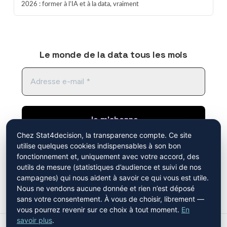
2026 : former à l’IA et à la data, vraiment
Le monde de la data tous les mois
Chez Stat4decision, la transparence compte. Ce site
utilise quelques cookies indispensables à son bon
En cliquant sur "je m'abonne", vous acceptez de
fonctionnement et, uniquement avec votre accord, des
recevoir notre newsletter. Vous avez pris
outils de mesure (statistiques d’audience et suivi de nos
connaissance de notre
politique de
campagnes) qui nous aident à savoir ce qui vous est utile.
confidentialité
.
Nous ne vendons aucune donnée et rien n’est déposé
sans votre consentement. À vous de choisir, librement —
Mistral AI
vous pourrez revenir sur ce choix à tout moment.
En
savoir plus
.