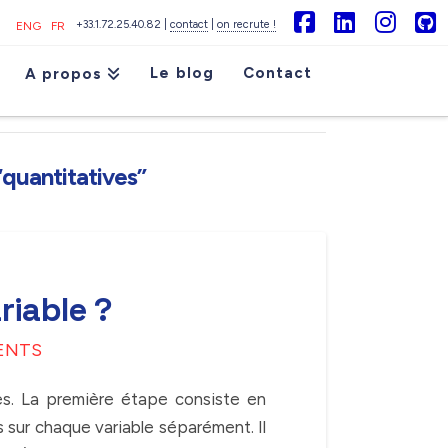
+33.1.72.25.40.82 |
contact
|
on recrute !
ENG
FR
Facebook
LinkedIn
Inst
G
Le blog
Contact
A propos
“quantitatives”
riable ?
ENTS
s. La première étape consiste en
s sur chaque variable séparément. Il