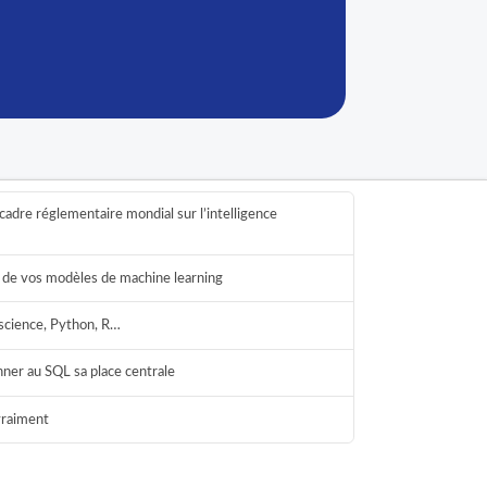
cadre réglementaire mondial sur l’intelligence
ie de vos modèles de machine learning
science, Python, R…
onner au SQL sa place centrale
 vraiment
Sigma
IA souveraine
En ligne