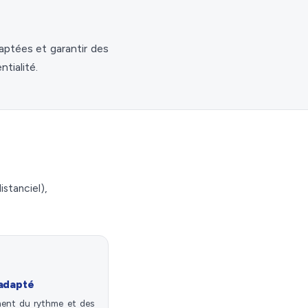
aptées et garantir des
tialité.
istanciel),
adapté
nt du rythme et des