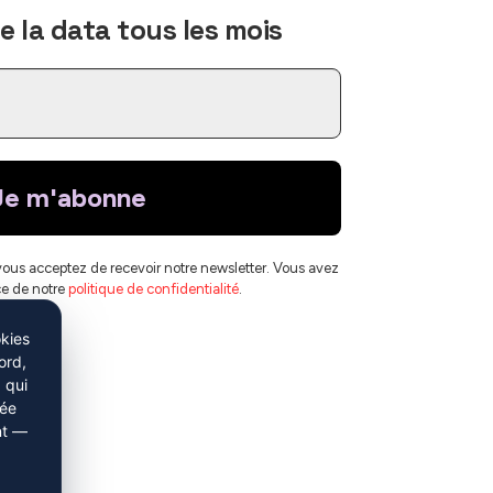
 la data tous les mois
vous acceptez de recevoir notre newsletter. Vous avez
ce de notre
politique de confidentialité
.
okies
ord,
 qui
née
nt —
Mistral AI