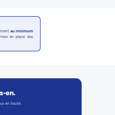
gement
au minimum
 mise en place des
s-en.
us en toute