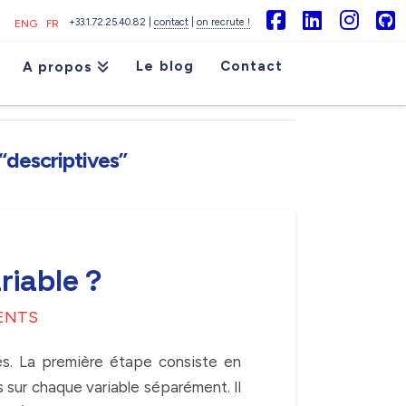
+33.1.72.25.40.82 |
contact
|
on recrute !
ENG
FR
Facebook
LinkedIn
Inst
G
Le blog
Contact
A propos
“descriptives”
riable ?
ENTS
s. La première étape consiste en
s sur chaque variable séparément. Il