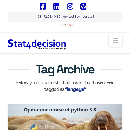
Panneau de gestion des cookies
Facebook
LinkedIn
Instagram
GitHub
+33.1.72.25.40.82 |
contact
|
on recrute !
FR
ENG
Sigma
IA souveraine
Nav
En ligne
Tag Archive
Below you'll find a list of all posts that have been
tagged as
“langage”