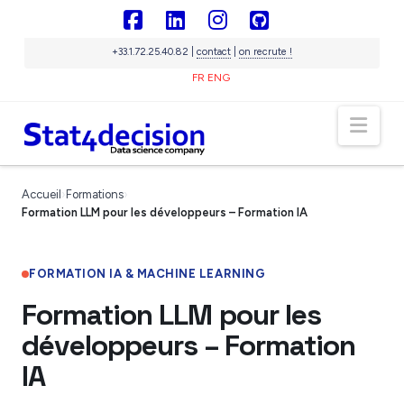
Panneau de gestion des cookies
Facebook
LinkedIn
Instagram
GitHub
+33.1.72.25.40.82 |
contact
|
on recrute !
FR
ENG
Nav
Sigma
IA souveraine
Accueil
›
Formations
›
En ligne
Formation LLM pour les développeurs – Formation IA
FORMATION IA & MACHINE LEARNING
Formation LLM pour les
développeurs – Formation
IA