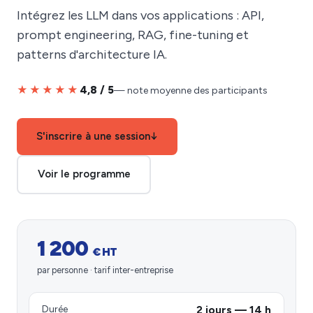
Intégrez les LLM dans vos applications : API,
prompt engineering, RAG, fine-tuning et
patterns d'architecture IA.
★★★★★
4,8 / 5
— note moyenne des participants
S'inscrire à une session
↓
Voir le programme
1 200
€ HT
par personne · tarif inter-entreprise
Durée
2 jours — 14 h