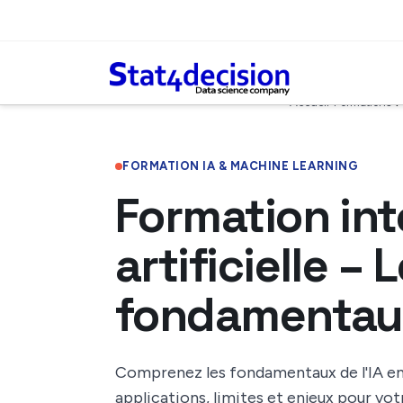
Panneau de gestion des cookies
Accueil
›
Formations
›
F
FORMATION IA & MACHINE LEARNING
Formation int
artificielle – 
fondamenta
Comprenez les fondamentaux de l'IA en 
applications, limites et enjeux pour vot