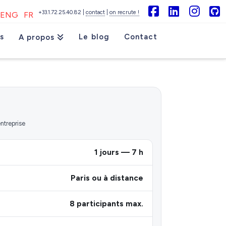
+33.1.72.25.40.82 |
contact
|
on recrute !
ENG
FR
Facebook
LinkedIn
Inst
G
s
Le blog
Contact
A propos
entreprise
1 jours — 7 h
Paris ou à distance
8 participants max.