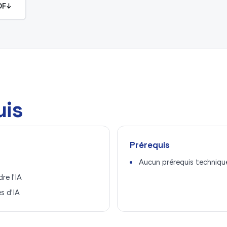
DF
↓
uis
Prérequis
Aucun prérequis techniqu
re l'IA
s d'IA