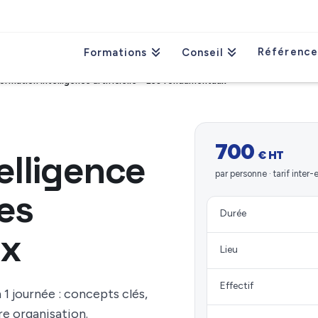
Référence
Formations
Conseil
ormation intelligence artificielle – Les fondamentaux
700
elligence
€ HT
par personne · tarif inter-
Les
Durée
ux
Lieu
Effectif
1 journée : concepts clés,
re organisation.