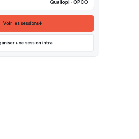
Qualiopi · OPCO
Voir les sessions
↓
aniser une session intra