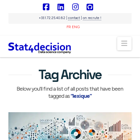
Panneau de gestion des cookies
Facebook
LinkedIn
Instagram
GitHub
+33.1.72.25.40.82 |
contact
|
on recrute !
FR
ENG
Sigma
IA souveraine
Nav
En ligne
Tag Archive
Below you'll find a list of all posts that have been
tagged as
“lexique”