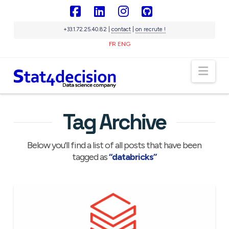
Panneau de gestion des cookies
Facebook
LinkedIn
Instagram
GitHub
+33.1.72.25.40.82 |
contact
|
on recrute !
FR
ENG
Sigma
IA souveraine
Nav
En ligne
Tag Archive
Below you'll find a list of all posts that have been
tagged as
“databricks”