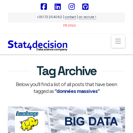
Panneau de gestion des cookies
Facebook
LinkedIn
Instagram
GitHub
+33.1.72.25.40.82 |
contact
|
on recrute !
FR
ENG
Sigma
IA souveraine
Nav
En ligne
Tag Archive
Below you'll find a list of all posts that have been
tagged as
“données massives”