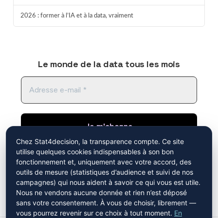
2026 : former à l’IA et à la data, vraiment
Le monde de la data tous les mois
Chez Stat4decision, la transparence compte. Ce site
utilise quelques cookies indispensables à son bon
En cliquant sur "je m'abonne", vous acceptez de
fonctionnement et, uniquement avec votre accord, des
recevoir notre newsletter. Vous avez pris
outils de mesure (statistiques d’audience et suivi de nos
connaissance de notre
politique de
campagnes) qui nous aident à savoir ce qui vous est utile.
confidentialité
.
Nous ne vendons aucune donnée et rien n’est déposé
sans votre consentement. À vous de choisir, librement —
vous pourrez revenir sur ce choix à tout moment.
En