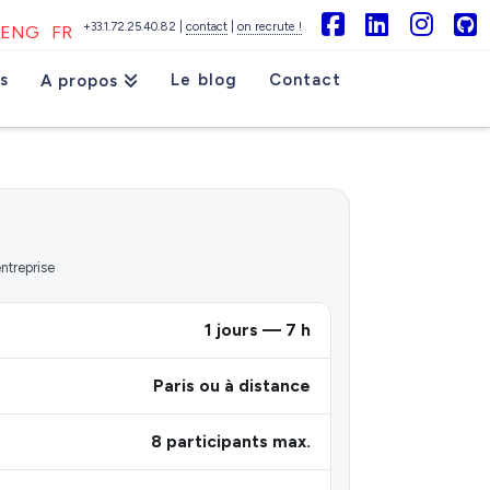
+33.1.72.25.40.82 |
contact
|
on recrute !
ENG
FR
Facebook
LinkedIn
Inst
G
s
Le blog
Contact
A propos
entreprise
1 jours — 7 h
Paris ou à distance
8 participants max.