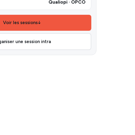
Qualiopi · OPCO
Voir les sessions
↓
aniser une session intra