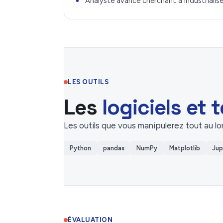
Analyste avancé cherchant à industrialis
LES OUTILS
Les
logiciels et
Les outils que vous manipulerez tout au lo
Python
pandas
NumPy
Matplotlib
Jup
ÉVALUATION