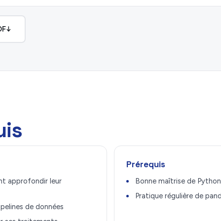
DF
↓
uis
Prérequis
nt approfondir leur
Bonne maîtrise de Python
Pratique régulière de pa
ipelines de données