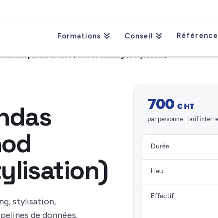
Référence
Formations
Conseil
ormation pandas avancé (method chaining et stylisation)
700
ndas
€ HT
par personne · tarif inter-
hod
Durée
ylisation)
Lieu
Effectif
g, stylisation,
ipelines de données.