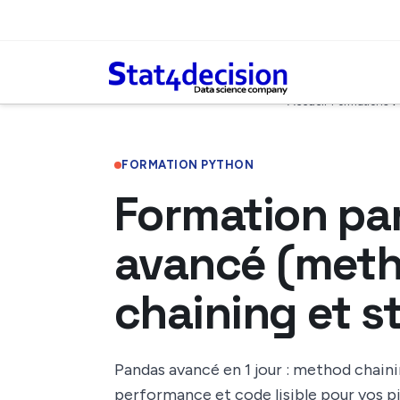
Panneau de gestion des cookies
Accueil
›
Formations
›
F
FORMATION PYTHON
Formation pa
avancé (met
chaining et st
Pandas avancé en 1 jour : method chainin
performance et code lisible pour vos p