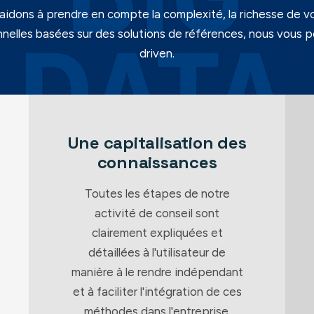
aidons à prendre en compte la complexité, la richesse de v
nelles basées sur des solutions de références, nous vous 
driven.
Une capitalisation des
connaissances
Toutes les étapes de notre
activité de conseil sont
clairement expliquées et
détaillées à l'utilisateur de
manière à le rendre indépendant
et à faciliter l'intégration de ces
méthodes dans l'entreprise.