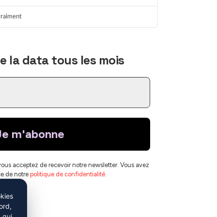
 vraiment
Sigma
IA souveraine
En ligne
 la data tous les mois
vous acceptez de recevoir notre newsletter. Vous avez
ce de notre
politique de confidentialité
.
okies
ord,
 qui