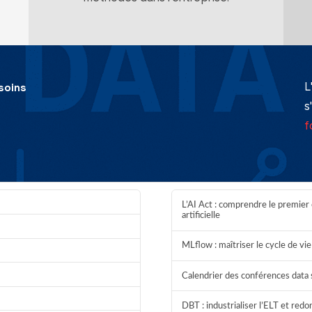
L
soins
s
f
L’AI Act : comprendre le premier 
artificielle
MLflow : maîtriser le cycle de v
Calendrier des conférences data 
DBT : industrialiser l’ELT et red