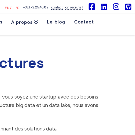
+33.1.72.25.40.82 |
contact
|
on recrute !
ENG
FR
Facebook
LinkedIn
Inst
G
s
Le blog
Contact
A propos
uctures
.
e vous soyez une startup avec des besoins
ucture big data et un data lake, nous avons
nnant des solutions data.