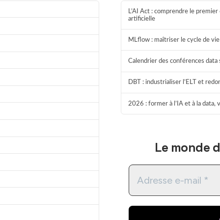
L’AI Act : comprendre le premier 
artificielle
MLflow : maîtriser le cycle de v
Calendrier des conférences data 
DBT : industrialiser l’ELT et red
2026 : former à l’IA et à la data,
Le monde de