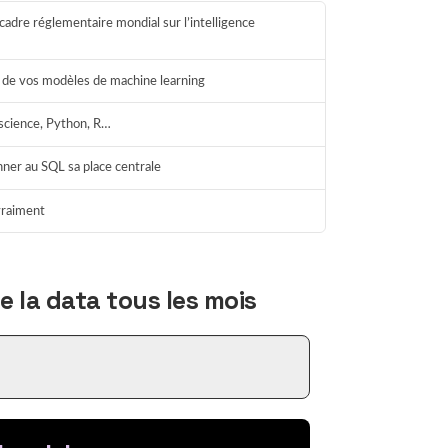
cadre réglementaire mondial sur l’intelligence
ie de vos modèles de machine learning
science, Python, R…
onner au SQL sa place centrale
 vraiment
Sigma
IA souveraine
En ligne
 la data tous les mois