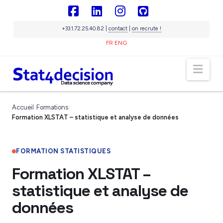
Panneau de gestion des cookies
Facebook
LinkedIn
Instagram
GitHub
+33.1.72.25.40.82 |
contact
|
on recrute !
FR
ENG
Nav
Sigma
IA souveraine
En ligne
Accueil
›
Formations
›
Formation XLSTAT – statistique et analyse de données
FORMATION STATISTIQUES
Formation XLSTAT –
statistique et analyse de
données