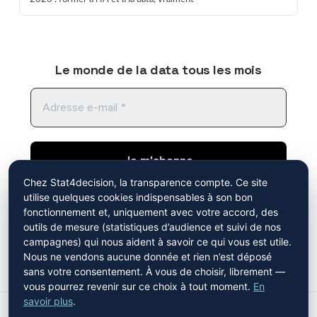
Le monde de la data tous les mois
Chez Stat4decision, la transparence compte. Ce site
utilise quelques cookies indispensables à son bon
En cliquant sur "je m'abonne", vous acceptez de
fonctionnement et, uniquement avec votre accord, des
recevoir notre newsletter. Vous avez pris
outils de mesure (statistiques d’audience et suivi de nos
connaissance de notre
politique de
campagnes) qui nous aident à savoir ce qui vous est utile.
confidentialité
.
Mistral AI
Nous ne vendons aucune donnée et rien n’est déposé
sans votre consentement. À vous de choisir, librement —
vous pourrez revenir sur ce choix à tout moment.
En
savoir plus
.
ACCUEIL
CONSEIL
FORMATIONS
CONTACTEZ-NOUS