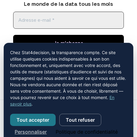
Le monde de la data tous les mois
Chez Stat4decision, la transparence compte. Ce site
utilise quelques cookies indispensables à son bon
En cliquant sur "je m'abonne", vous acceptez de
fonctionnement et, uniquement avec votre accord, des
recevoir notre newsletter. Vous avez pris
outils de mesure (statistiques d’audience et suivi de nos
connaissance de notre
politique de
campagnes) qui nous aident à savoir ce qui vous est utile.
confidentialité
.
Mistral AI
Nous ne vendons aucune donnée et rien n’est déposé
sans votre consentement. À vous de choisir, librement —
vous pourrez revenir sur ce choix à tout moment.
En
savoir plus
.
ACCUEIL
CONSEIL
FORMATIONS
CONTACTEZ-NOUS
BLOG
FAQ
RÉCLAMATIONS
Tout accepter
Tout refuser
Facebook
LinkedIn
Instagram
GitHub
Personnaliser
Politique de confidentialité
©Stat4decision, 2026 -
Mentions légales et politique de