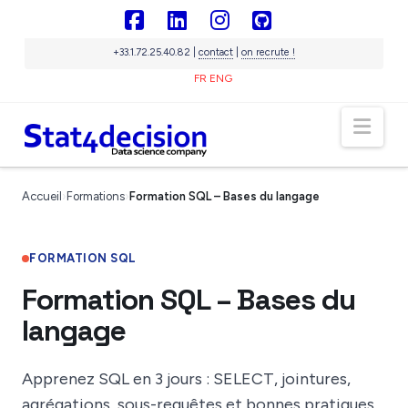
Panneau de gestion des cookies
Facebook
LinkedIn
Instagram
GitHub
+33.1.72.25.40.82 |
contact
|
on recrute !
FR
ENG
Nav
Sigma
IA souveraine
En ligne
Accueil
›
Formations
›
Formation SQL – Bases du langage
FORMATION SQL
Formation SQL – Bases du
langage
Apprenez SQL en 3 jours : SELECT, jointures,
agrégations, sous-requêtes et bonnes pratiques