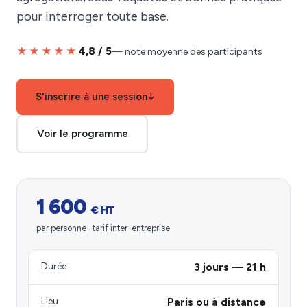
pour interroger toute base.
★★★★★
4,8 / 5
— note moyenne des participants
S'inscrire à une session
↓
Voir le programme
1 600
€ HT
par personne · tarif inter-entreprise
Durée
3 jours — 21 h
Lieu
Paris ou à distance