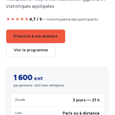
statistiques appliquées.
★★★★★
4,7 / 5
— note moyenne des participants
S'inscrire à une session
↓
Voir le programme
1 600
€ HT
par personne · tarif inter-entreprise
Durée
3 jours — 21 h
Lieu
Paris ou à distance