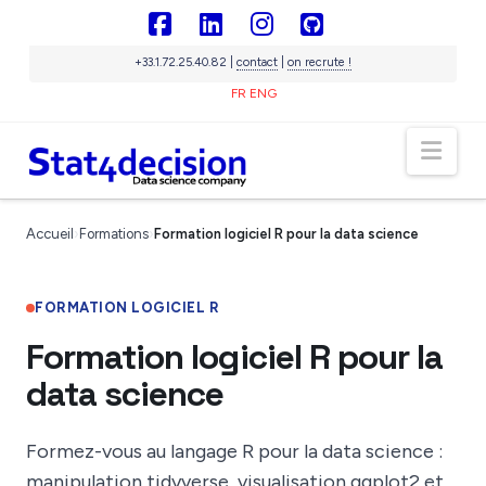
Panneau de gestion des cookies
Facebook
LinkedIn
Instagram
GitHub
+33.1.72.25.40.82 |
contact
|
on recrute !
FR
ENG
Nav
Sigma
IA souveraine
Accueil
›
Formations
›
Formation logiciel R pour la data science
En ligne
FORMATION LOGICIEL R
Formation logiciel R pour la
data science
Formez-vous au langage R pour la data science :
manipulation tidyverse, visualisation ggplot2 et