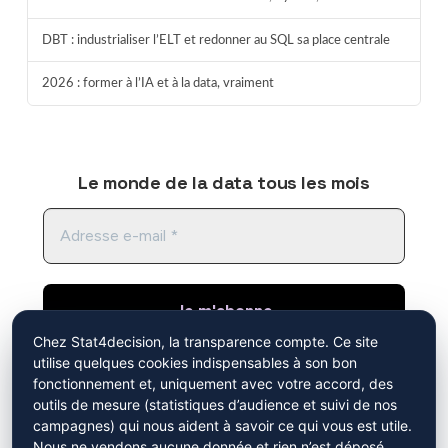
DBT : industrialiser l’ELT et redonner au SQL sa place centrale
2026 : former à l’IA et à la data, vraiment
Le monde de la data tous les mois
Chez Stat4decision, la transparence compte. Ce site
utilise quelques cookies indispensables à son bon
En cliquant sur "je m'abonne", vous acceptez de
fonctionnement et, uniquement avec votre accord, des
recevoir notre newsletter. Vous avez pris
outils de mesure (statistiques d’audience et suivi de nos
connaissance de notre
politique de
campagnes) qui nous aident à savoir ce qui vous est utile.
Mistral AI
confidentialité
.
Nous ne vendons aucune donnée et rien n’est déposé