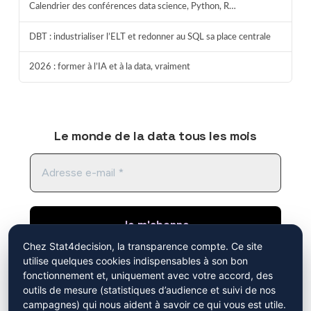
Calendrier des conférences data science, Python, R…
DBT : industrialiser l’ELT et redonner au SQL sa place centrale
2026 : former à l’IA et à la data, vraiment
Le monde de la data tous les mois
Chez Stat4decision, la transparence compte. Ce site
utilise quelques cookies indispensables à son bon
En cliquant sur "je m'abonne", vous acceptez de
fonctionnement et, uniquement avec votre accord, des
recevoir notre newsletter. Vous avez pris
outils de mesure (statistiques d’audience et suivi de nos
connaissance de notre
politique de
campagnes) qui nous aident à savoir ce qui vous est utile.
Mistral AI
confidentialité
.