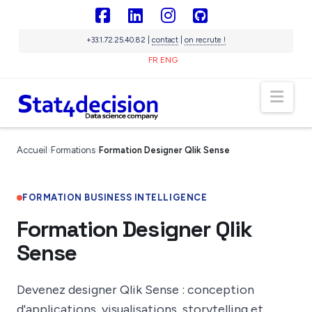
Panneau de gestion des cookies
Facebook
LinkedIn
Instagram
GitHub
+33.1.72.25.40.82 |
contact
|
on recrute !
FR
ENG
Nav
Sigma
IA souveraine
Accueil
›
Formations
›
Formation Designer Qlik Sense
En ligne
FORMATION BUSINESS INTELLIGENCE
Formation Designer Qlik
Sense
Devenez designer Qlik Sense : conception
d'applications, visualisations, storytelling et