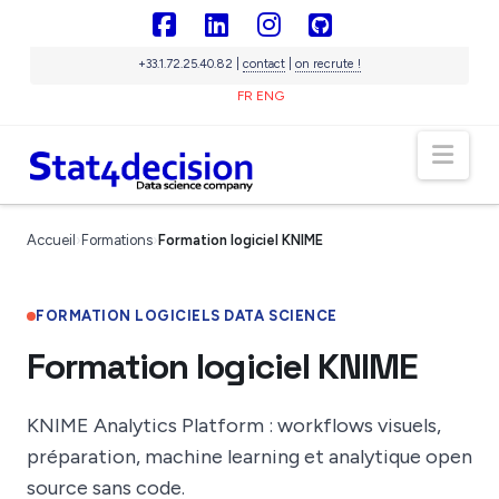
Panneau de gestion des cookies
Facebook
LinkedIn
Instagram
GitHub
+33.1.72.25.40.82 |
contact
|
on recrute !
FR
ENG
Nav
Sigma
IA souveraine
Accueil
›
Formations
›
Formation logiciel KNIME
En ligne
FORMATION LOGICIELS DATA SCIENCE
Formation logiciel KNIME
KNIME Analytics Platform : workflows visuels,
préparation, machine learning et analytique open
source sans code.