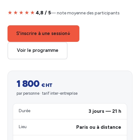
★★★★★
4,8 / 5
— note moyenne des participants
S'inscrire à une session
↓
Voir le programme
1 800
€ HT
par personne · tarif inter-entreprise
Durée
3 jours — 21 h
Lieu
Paris ou à distance