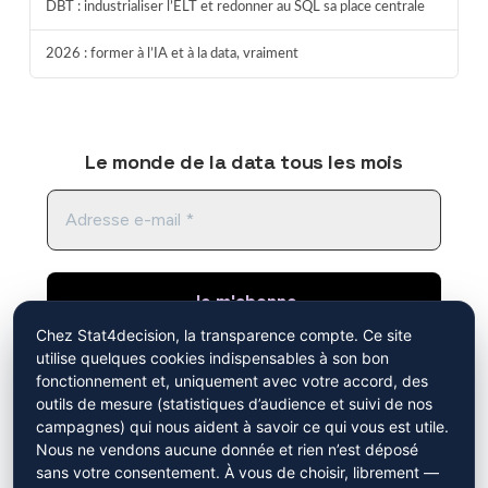
DBT : industrialiser l’ELT et redonner au SQL sa place centrale
2026 : former à l’IA et à la data, vraiment
Le monde de la data tous les mois
Chez Stat4decision, la transparence compte. Ce site
utilise quelques cookies indispensables à son bon
En cliquant sur "je m'abonne", vous acceptez de
fonctionnement et, uniquement avec votre accord, des
recevoir notre newsletter. Vous avez pris
outils de mesure (statistiques d’audience et suivi de nos
connaissance de notre
politique de
campagnes) qui nous aident à savoir ce qui vous est utile.
Mistral AI
confidentialité
.
Nous ne vendons aucune donnée et rien n’est déposé
sans votre consentement. À vous de choisir, librement —