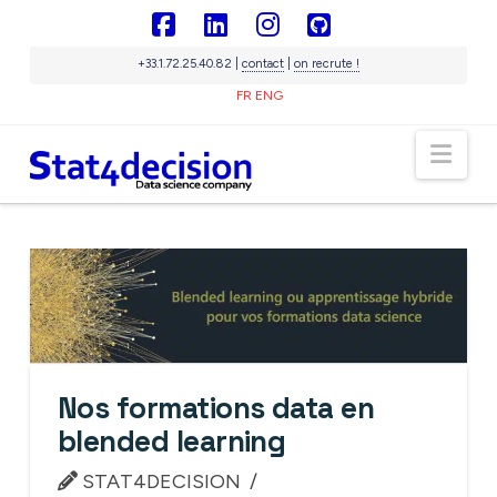
Panneau de gestion des cookies
Facebook
LinkedIn
Instagram
GitHub
+33.1.72.25.40.82 |
contact
|
on recrute !
FR
ENG
Nav
Sigma
IA souveraine
En ligne
Nos formations data en
blended learning
STAT4DECISION